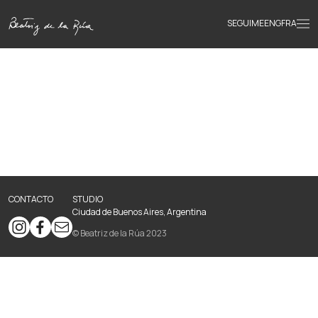
SEGUIME
ENG
FRA
Inicio
Obras
Textos
CONTACTO
STUDIO
Biografía
Ciudad de Buenos Aires, Argentina
© Beatriz de la Rúa 2023
Libros
Novedades