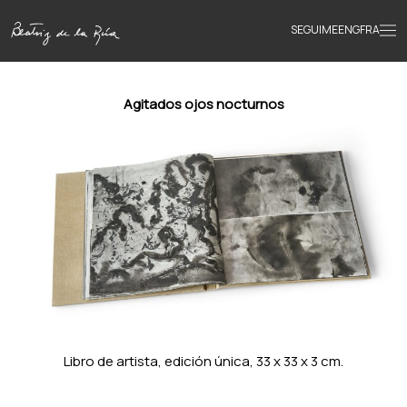
SEGUIME
ENG
FRA
Inicio
Agitados ojos nocturnos
Obras
Textos
Biografía
Libros
Libro de artista, edición única, 33 x 33 x 3 cm.
Novedades