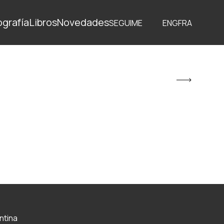
ografía
Libros
Novedades
SEGUIME
ENG
FRA
ntina