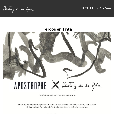
SEGUIME
ENG
FRA
Inicio
Tejidos en Tinta
Obras
Textos
Biografía
Libros
Novedades