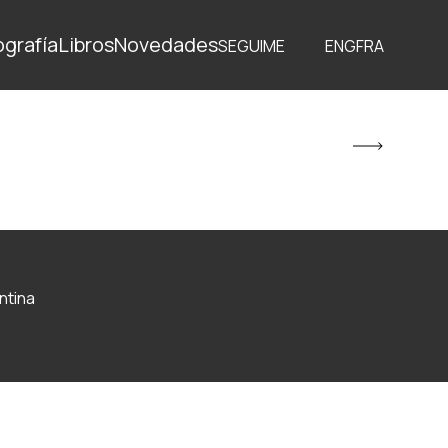
ografía
Libros
Novedades
SEGUIME
ENG
FRA
ntina