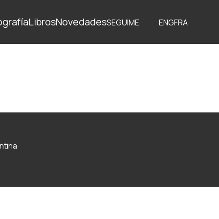
ografía
Libros
Novedades
SEGUIME
ENG
FRA
ntina