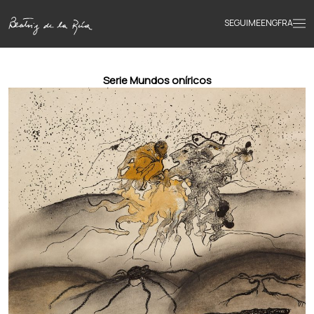
SEGUIME
ENG
FRA
Inicio
Serie Mundos oníricos
Obras
Textos
Biografía
Libros
Novedades