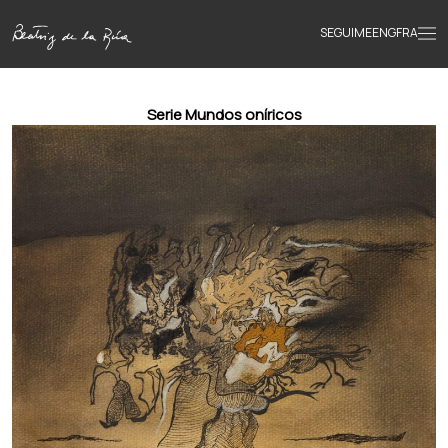
SEGUIME
ENG
FRA
Inicio
Serie Mundos oníricos
Obras
Textos
Biografía
Libros
Novedades