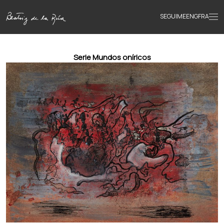
SEGUIME
ENG
FRA
Inicio
Serie Mundos oníricos
Obras
Textos
Biografía
Libros
Novedades