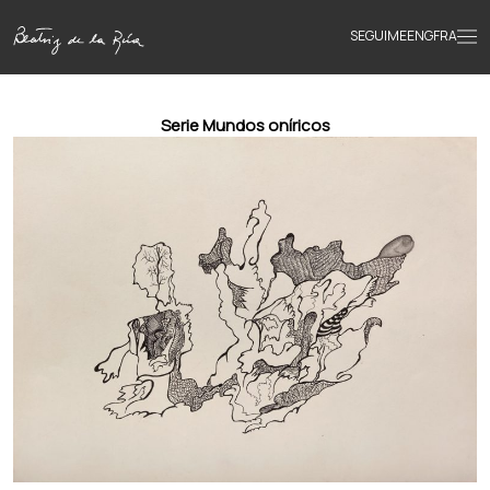
SEGUIME
ENG
FRA
Inicio
Serie Mundos oníricos
Obras
Textos
Biografía
Libros
Novedades