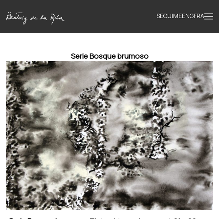
SEGUIME
ENG
FRA
Inicio
Serie Bosque brumoso
Obras
Textos
Biografía
Libros
Novedades