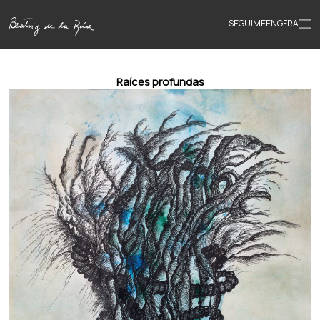
SEGUIME
ENG
FRA
Inicio
Raíces profundas
Obras
Textos
Biografía
Libros
Novedades