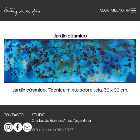
SEGUIME
ENG
FRA
Inicio
Jardín cósmico
Obras
Textos
Jardín cósmico.
Técnica mixta sobre tela, 30 x 90 cm.
Biografía
Libros
CONTACTO
STUDIO
Ciudad de Buenos Aires, Argentina
© Beatriz de la Rúa 2023
Novedades