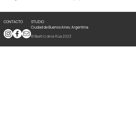
CONTACTO
STUDIO
Ciudad de Buenos Aires, Argentina
© Beatriz de la Rúa 2023