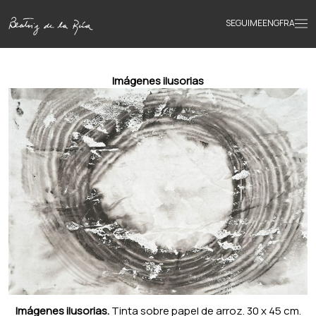
SEGUIME
ENG
FRA
Inicio
Imágenes ilusorias
Obras
Textos
Biografía
Libros
Novedades
Imágenes ilusorias.
Tinta sobre papel de arroz. 30 x 45 cm.