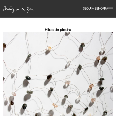
SEGUIME
ENG
FRA
Inicio
Hilos de piedra
Obras
Textos
Biografía
Libros
Novedades