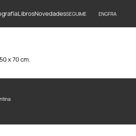
ografía
Libros
Novedades
SEGUIME
ENG
FRA
50 x 70 cm.
ntina