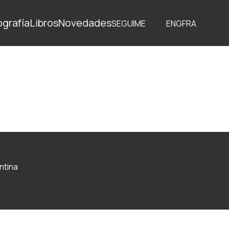
ografía
Libros
Novedades
SEGUIME
ENG
FRA
ntina