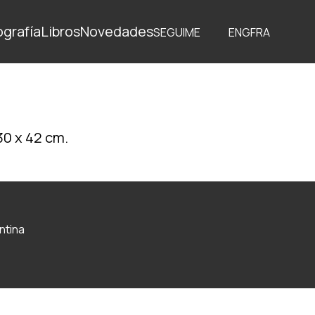
ografía
Libros
Novedades
SEGUIME
ENG
FRA
30 x 42 cm.
ntina