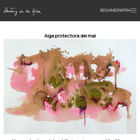
SEGUIME
ENG
FRA
Inicio
Alga protectora del mal
Obras
Textos
Biografía
Libros
Novedades