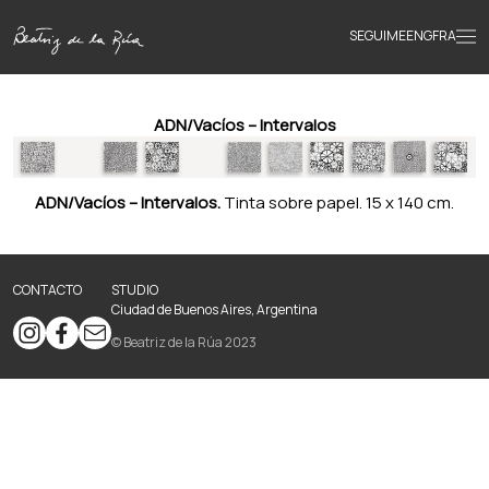
SEGUIME
ENG
FRA
Inicio
ADN/Vacíos – Intervalos
Obras
ADN/Vacíos – Intervalos.
Tinta sobre papel. 15 x 140 cm.
Textos
CONTACTO
STUDIO
Ciudad de Buenos Aires, Argentina
Biografía
© Beatriz de la Rúa 2023
Libros
Novedades