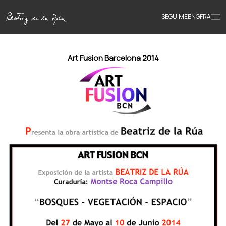
SEGUIME
ENG
FRA
Inicio
Art Fusion Barcelona 2014
Obras
Textos
Biografía
Libros
Novedades