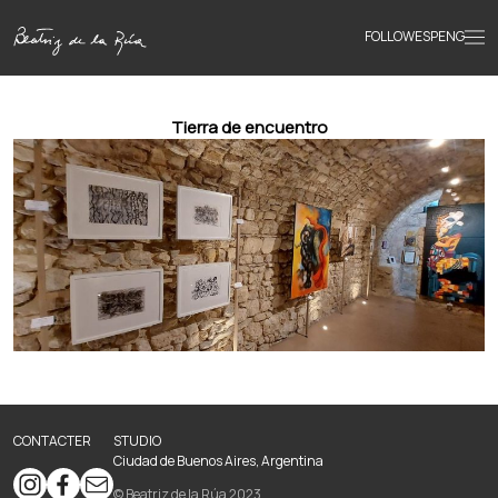
FOLLOW
ESP
ENG
Accueil
Tierra de encuentro
Œuvres
Textes
Biographie
Livres
CONTACTER
STUDIO
Ciudad de Buenos Aires, Argentina
Actualités
© Beatriz de la Rúa 2023