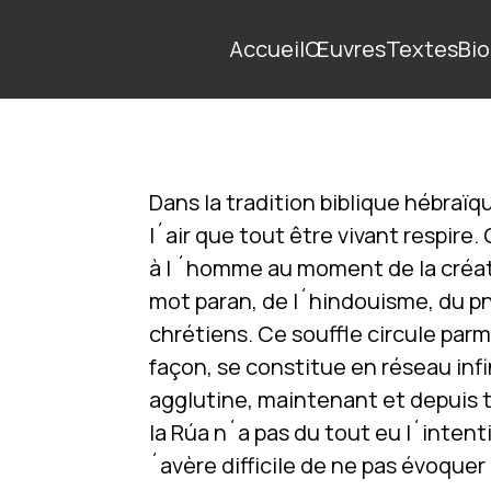
Accueil
Œuvres
Textes
Bio
Dans la tradition biblique hébraïqu
l´air que tout être vivant respire
à l ´homme au moment de la créat
mot paran, de l´hindouisme, du p
chrétiens. Ce souffle circule parm
façon, se constitue en réseau infin
agglutine, maintenant et depuis to
la Rúa n´a pas du tout eu l´intent
´avère difficile de ne pas évoquer