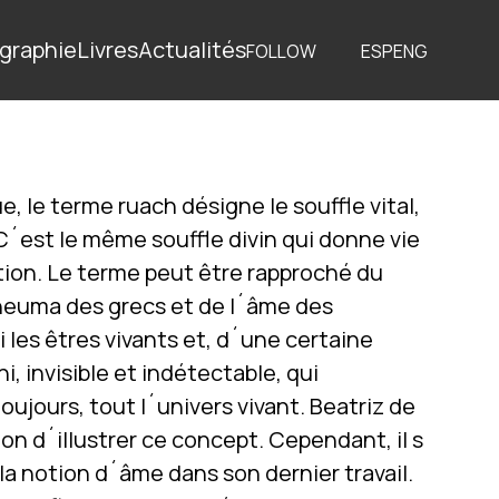
graphie
Livres
Actualités
FOLLOW
ESP
ENG
e, le terme ruach désigne le souffle vital,
. C´est le même souffle divin qui donne vie
ion. Le terme peut être rapproché du
neuma des grecs et de l´âme des
i les êtres vivants et, d´une certaine
i, invisible et indétectable, qui
ujours, tout l´univers vivant. Beatriz de
ion d´illustrer ce concept. Cependant, il s
 la notion d´âme dans son dernier travail.