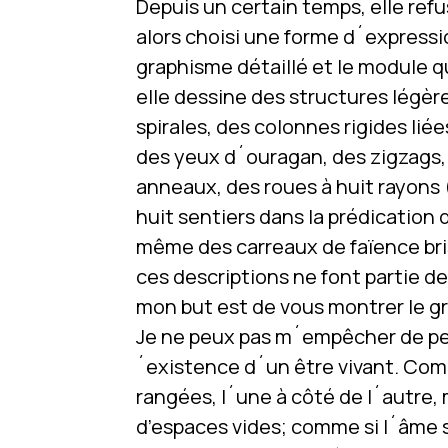
Depuis un certain temps, elle refuse
alors choisi une forme d´expressi
graphisme détaillé et le module qu
elle dessine des structures légèr
spirales, des colonnes rigides lié
des yeux d´ouragan, des zigzags,
anneaux, des roues à huit rayons (
huit sentiers dans la prédication
même des carreaux de faïence br
ces descriptions ne font partie de
mon but est de vous montrer le g
Je ne peux pas m´empêcher de pe
´existence d´un être vivant. Co
rangées, l´une à côté de l´autre, 
d’espaces vides; comme si l´âme 