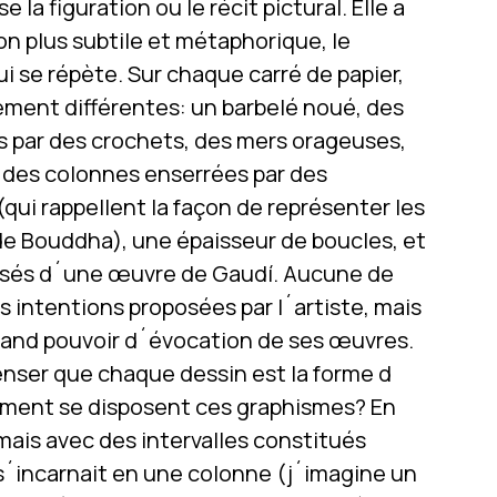
 la figuration ou le récit pictural. Elle a
on plus subtile et métaphorique, le
i se répète. Sur chaque carré de papier,
ement différentes: un barbelé noué, des
es par des crochets, des mers orageuses,
 des colonnes enserrées par des
qui rappellent la façon de représenter les
 de Bouddha), une épaisseur de boucles, et
isés d´une œuvre de Gaudí. Aucune de
s intentions proposées par l´artiste, mais
rand pouvoir d´évocation de ses œuvres.
nser que chaque dessin est la forme d
mment se disposent ces graphismes? En
mais avec des intervalles constitués
s´incarnait en une colonne (j´imagine un