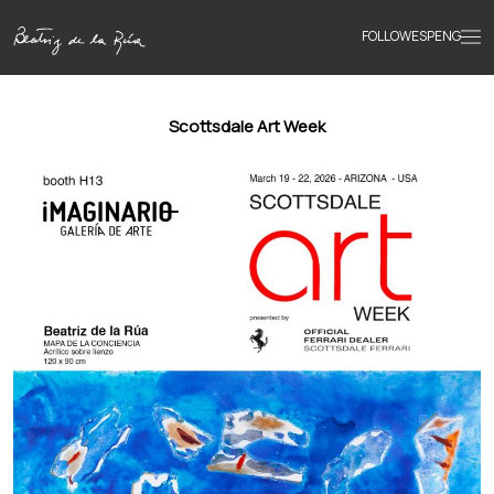
FOLLOW
ESP
ENG
Accueil
Scottsdale Art Week
Œuvres
Textes
Biographie
Livres
Actualités