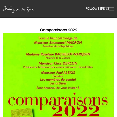
FOLLOW
ESP
ENG
Accueil
Comparaisons 2022
Œuvres
Textes
Biographie
Livres
Actualités