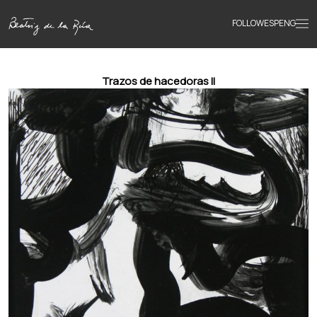
FOLLOW
ESP
ENG
Accueil
Trazos de hacedoras ll
Œuvres
Textes
Biographie
Livres
Actualités