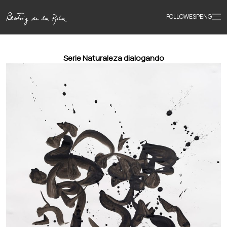
FOLLOW
ESP
ENG
Accueil
Serie Naturaleza dialogando
Œuvres
Textes
Biographie
Livres
Actualités