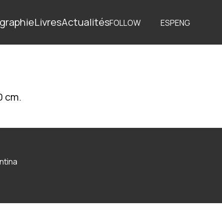
graphie
Livres
Actualités
FOLLOW
ESP
ENG
0 cm.
ntina