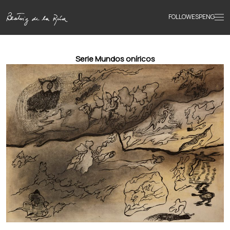
FOLLOW
ESP
ENG
Accueil
Serie Mundos oníricos
Œuvres
Textes
Biographie
Livres
Actualités