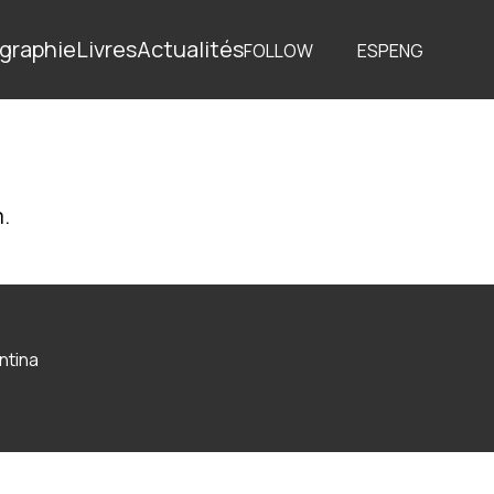
graphie
Livres
Actualités
FOLLOW
ESP
ENG
m.
ntina