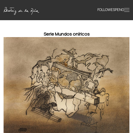
FOLLOW
ESP
ENG
Accueil
Serie Mundos oníricos
Œuvres
Textes
Biographie
Livres
Actualités