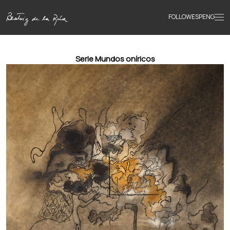
FOLLOW
ESP
ENG
Accueil
Serie Mundos oníricos
Œuvres
Textes
Biographie
Livres
Actualités