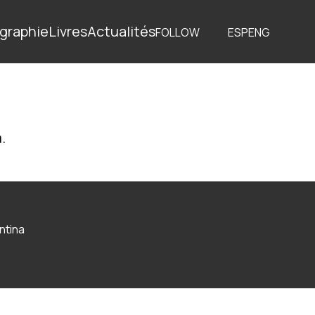
graphie
Livres
Actualités
FOLLOW
ESP
ENG
.
ntina