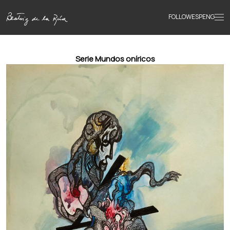
FOLLOW
ESP
ENG
Accueil
Serie Mundos oníricos
Œuvres
Textes
Biographie
Livres
Actualités