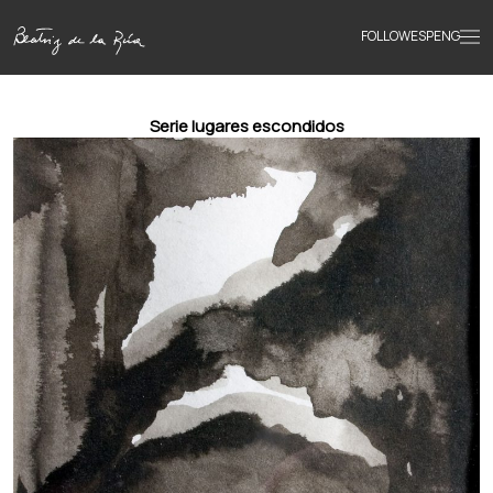
FOLLOW
ESP
ENG
Accueil
Serie lugares escondidos
Œuvres
Textes
Biographie
Livres
Actualités