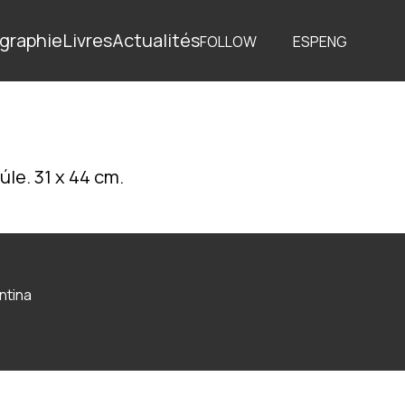
graphie
Livres
Actualités
FOLLOW
ESP
ENG
úle. 31 x 44 cm.
ntina