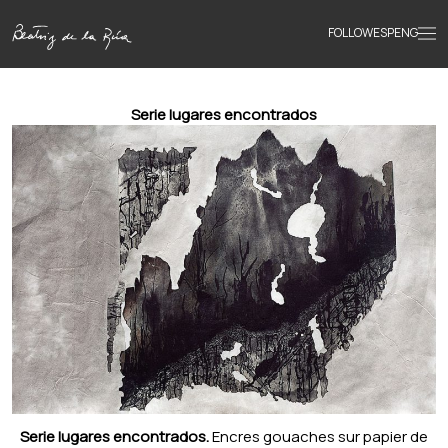
FOLLOW
ESP
ENG
Accueil
Serie lugares encontrados
Œuvres
Textes
Biographie
Livres
Actualités
Serie lugares encontrados.
Encres gouaches sur papier de