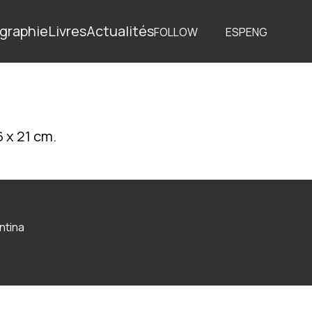
graphie
Livres
Actualités
FOLLOW
ESP
ENG
 x 21 cm.
ntina