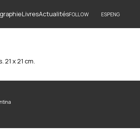
graphie
Livres
Actualités
FOLLOW
ESP
ENG
. 21 x 21 cm.
ntina