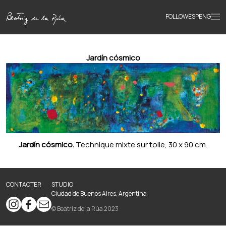
FOLLOW
ESP
ENG
Accueil
Jardín cósmico
Œuvres
Textes
Jardín cósmico.
Technique mixte sur toile, 30 x 90 cm.
Biographie
Livres
CONTACTER
STUDIO
Ciudad de Buenos Aires, Argentina
© Beatriz de la Rúa 2023
Actualités