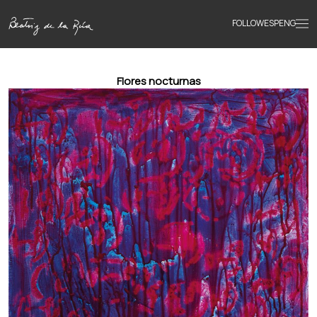
FOLLOW
ESP
ENG
Accueil
Flores nocturnas
Œuvres
Textes
Biographie
Livres
Actualités