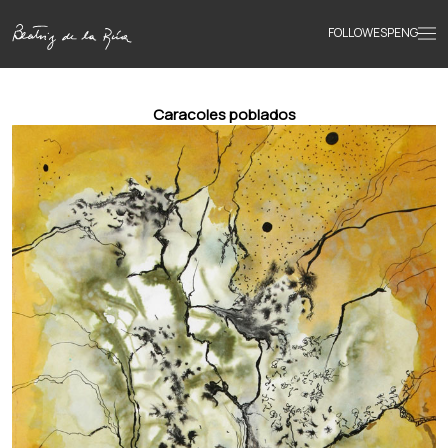
FOLLOW
ESP
ENG
Accueil
Caracoles poblados
Œuvres
Textes
Biographie
Livres
Actualités