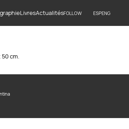
graphie
Livres
Actualités
FOLLOW
ESP
ENG
x 50 cm.
ntina