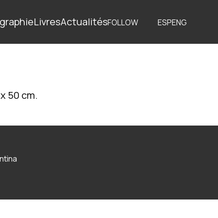
graphie
Livres
Actualités
FOLLOW
ESP
ENG
 x 50 cm.
ntina