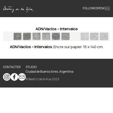
FOLLOW
ESP
ENG
Accueil
ADN/Vacíos – Intervalos
Œuvres
ADN/Vacíos – Intervalos.
Encre sur papier. 15 x 140 cm.
Textes
CONTACTER
STUDIO
Ciudad de Buenos Aires, Argentina
Biographie
© Beatriz de la Rúa 2023
Livres
Actualités