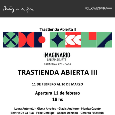
FOLLOW
ESP
FRA
Home
Trastienda Abierta lll
Portfolio
Texts
Bio
Books
News