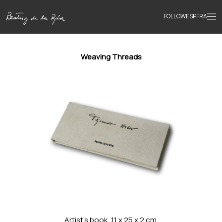
FOLLOW
ESP
FRA
Home
Weaving Threads
Portfolio
Texts
Bio
Books
News
Artist's book, 11 x 25 x 2 cm.