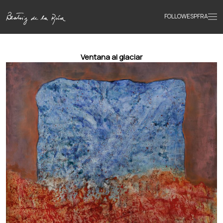
FOLLOW
ESP
FRA
Home
Ventana al glaciar
Portfolio
Texts
Bio
Books
News