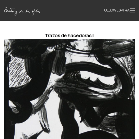
FOLLOW
ESP
FRA
Home
Trazos de hacedoras ll
Portfolio
Texts
Bio
Books
News