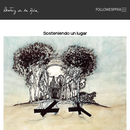
FOLLOW
ESP
FRA
Home
Sosteniendo un lugar
Portfolio
Texts
Bio
Books
News